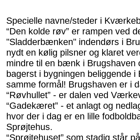
Specielle navne/steder i Kværkeb
“Den kolde røv” er rampen ved de
"Sladderbænken" indendørs i Br
nydt en kølig pilsner og klaret ve
mindre til en bænk i Brugshaven o
bagerst i bygningen beliggende i 
samme formål! Brugshaven er i d
“Røvhullet” - er dalen ved Værke
“Gadekæret” - et anlagt og nedla
hvor der i dag er en lille fodbold
Sprøjtehus.
“Sprøjtehuset” som stadig står på